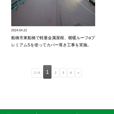
2024.04.22
船橋市東船橋で軽量金属屋根、横暖ルーフαプ
レミアムSを使ってカバー葺き工事を実施。
1
1 / 4
2
3
4
»