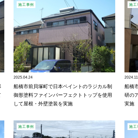
施工事例
施工
2025.04.24
2024.11
形
船橋市前貝塚町で日本ペイントのラジカル制
船橋
て
御形塗料ファインパーフェクトトップを使用
研の
して屋根・外壁塗装を実施
実施
施工事例
施工