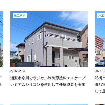
施工事例
施工
2026.02.24
2025.11
プ
浦安市今川でラジカル制御形塗料エスケープ
船橋
施
レミアムシリコンを使用して外壁塗装を実施
御形
して