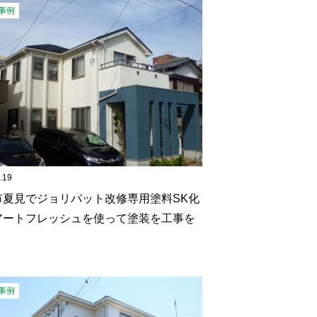
事例
.19
市夏見でジョリパット改修専用塗料SK化
アートフレッシュを使って塗装を工事を
事例